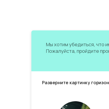
Мы хотим убедиться, что им
Пожалуйста, пройдите пров
Разверните картинку горизо