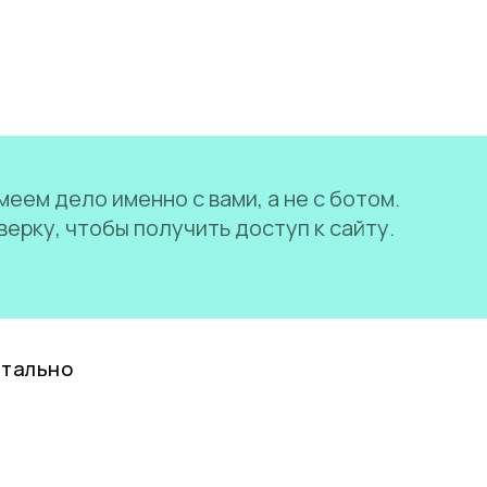
еем дело именно с вами, а не с ботом.
ерку, чтобы получить доступ к сайту.
нтально