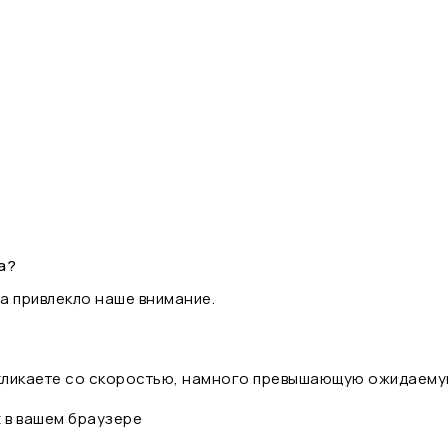
а?
а привлекло наше внимание.
 кликаете со скоростью, намного превышающую ожидаему
t в вашем браузере