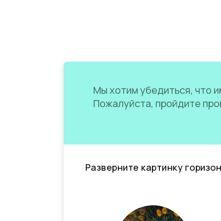
Мы хотим убедиться, что им
Пожалуйста, пройдите пров
Разверните картинку горизо