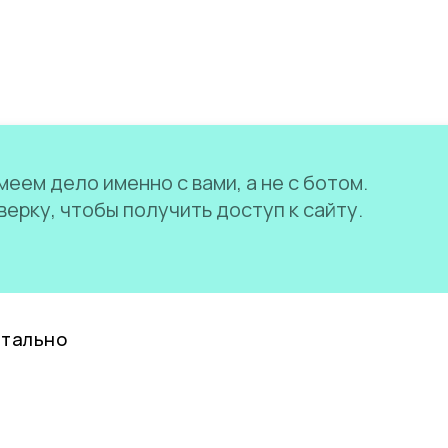
еем дело именно с вами, а не с ботом.
ерку, чтобы получить доступ к сайту.
нтально