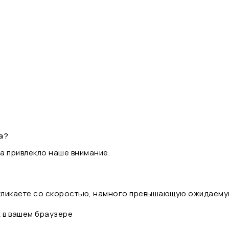
а?
а привлекло наше внимание.
 кликаете со скоростью, намного превышающую ожидаему
t в вашем браузере