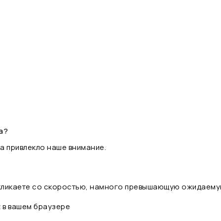
а?
а привлекло наше внимание.
 кликаете со скоростью, намного превышающую ожидаему
t в вашем браузере