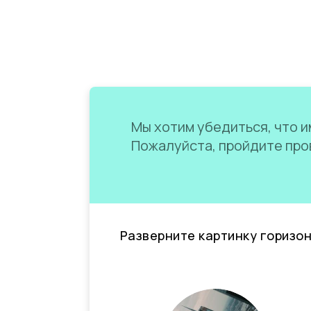
Мы хотим убедиться, что им
Пожалуйста, пройдите пров
Разверните картинку горизо