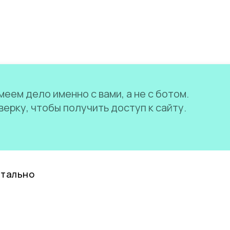
еем дело именно с вами, а не с ботом.
ерку, чтобы получить доступ к сайту.
нтально