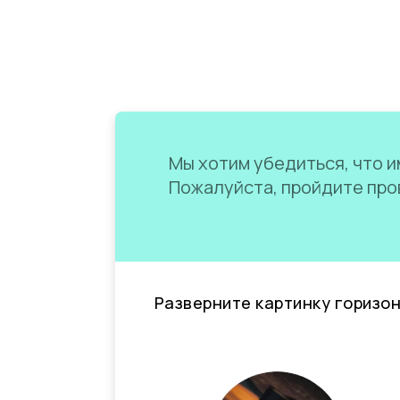
Мы хотим убедиться, что им
Пожалуйста, пройдите пров
Разверните картинку горизо