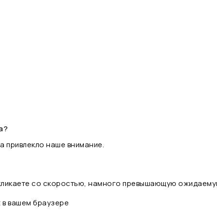
а?
а привлекло наше внимание.
 кликаете со скоростью, намного превышающую ожидаему
t в вашем браузере