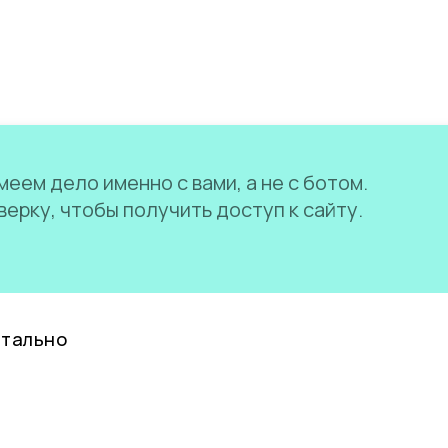
еем дело именно с вами, а не с ботом.
ерку, чтобы получить доступ к сайту.
нтально