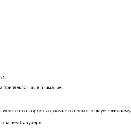
а?
а привлекло наше внимание.
 кликаете со скоростью, намного превышающую ожидаему
t в вашем браузере