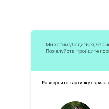
Мы хотим убедиться, что им
Пожалуйста, пройдите пров
Разверните картинку горизо