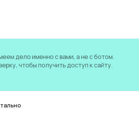
еем дело именно с вами, а не с ботом.
ерку, чтобы получить доступ к сайту.
нтально