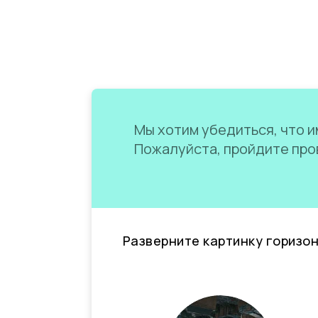
Мы хотим убедиться, что им
Пожалуйста, пройдите пров
Разверните картинку горизо