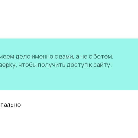
еем дело именно с вами, а не с ботом.
ерку, чтобы получить доступ к сайту.
нтально