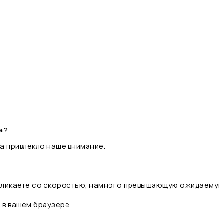
а?
а привлекло наше внимание.
 кликаете со скоростью, намного превышающую ожидаему
t в вашем браузере