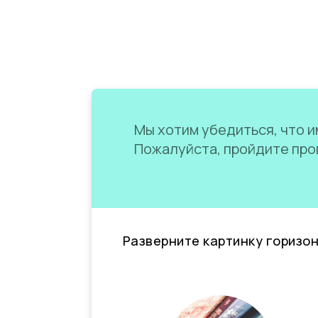
Мы хотим убедиться, что им
Пожалуйста, пройдите пров
Разверните картинку горизо