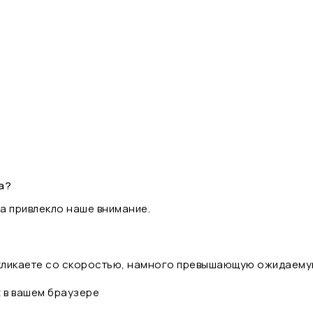
а?
а привлекло наше внимание.
 кликаете со скоростью, намного превышающую ожидаему
t в вашем браузере