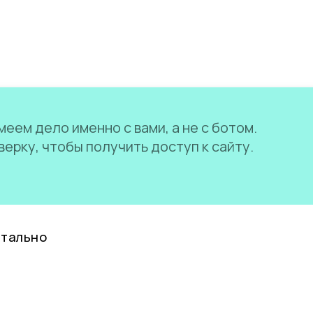
еем дело именно с вами, а не с ботом.
ерку, чтобы получить доступ к сайту.
нтально