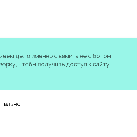
еем дело именно с вами, а не с ботом.
ерку, чтобы получить доступ к сайту.
нтально