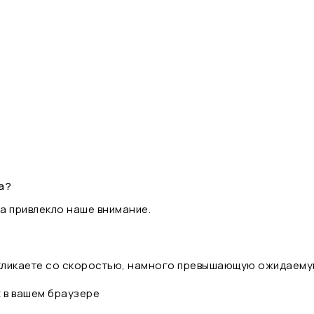
а?
а привлекло наше внимание.
 кликаете со скоростью, намного превышающую ожидаему
t в вашем браузере