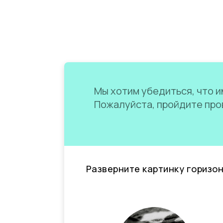
Мы хотим убедиться, что им
Пожалуйста, пройдите пров
Разверните картинку горизо