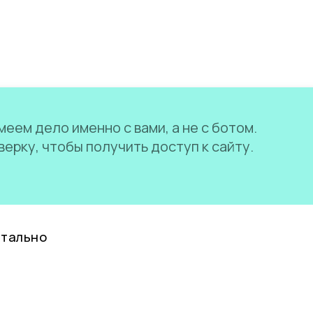
еем дело именно с вами, а не с ботом.
ерку, чтобы получить доступ к сайту.
нтально