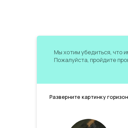
Мы хотим убедиться, что им
Пожалуйста, пройдите пров
Разверните картинку горизо