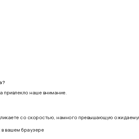
а?
а привлекло наше внимание.
 кликаете со скоростью, намного превышающую ожидаему
t в вашем браузере