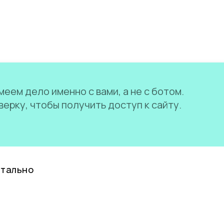
еем дело именно с вами, а не с ботом.
ерку, чтобы получить доступ к сайту.
нтально