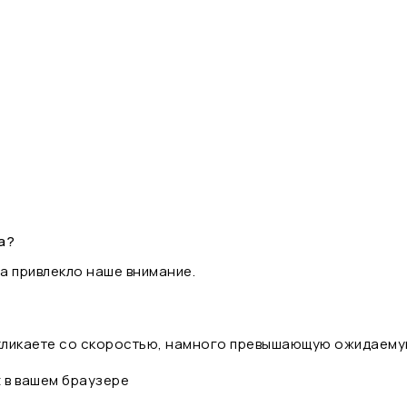
а?
а привлекло наше внимание.
 кликаете со скоростью, намного превышающую ожидаему
t в вашем браузере