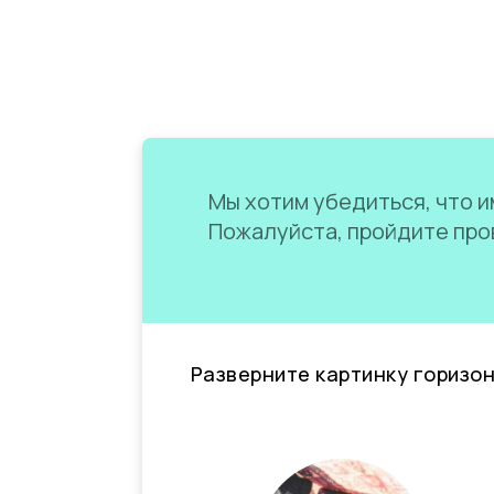
Мы хотим убедиться, что им
Пожалуйста, пройдите пров
Разверните картинку горизо