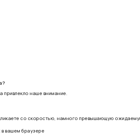
а?
а привлекло наше внимание.
 кликаете со скоростью, намного превышающую ожидаему
t в вашем браузере