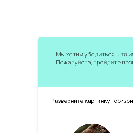
Мы хотим убедиться, что им
Пожалуйста, пройдите пров
Разверните картинку горизо