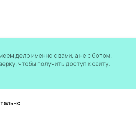
еем дело именно с вами, а не с ботом.
ерку, чтобы получить доступ к сайту.
нтально