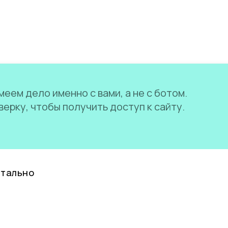
еем дело именно с вами, а не с ботом.
ерку, чтобы получить доступ к сайту.
нтально