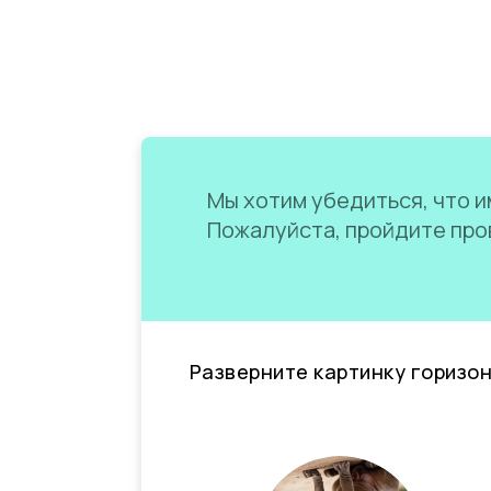
Мы хотим убедиться, что им
Пожалуйста, пройдите пров
Разверните картинку горизо