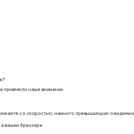
а?
а привлекло наше внимание.
 кликаете со скоростью, намного превышающую ожидаему
t в вашем браузере