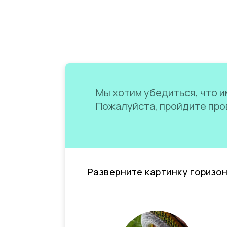
Мы хотим убедиться, что им
Пожалуйста, пройдите пров
Разверните картинку горизо