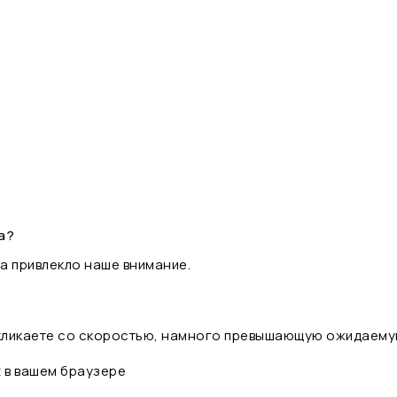
а?
а привлекло наше внимание.
 кликаете со скоростью, намного превышающую ожидаему
t в вашем браузере