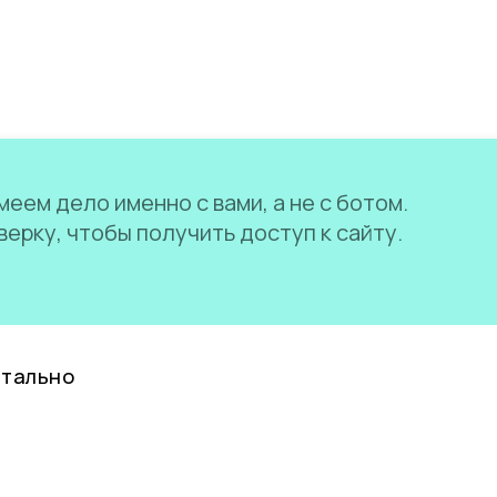
еем дело именно с вами, а не с ботом.
ерку, чтобы получить доступ к сайту.
нтально