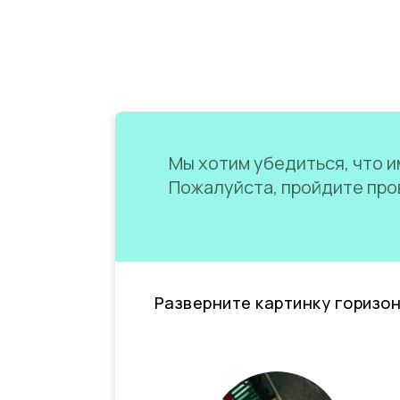
Мы хотим убедиться, что им
Пожалуйста, пройдите пров
Разверните картинку горизо