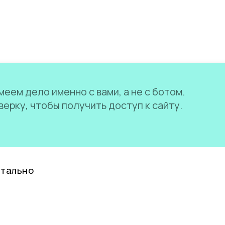
еем дело именно с вами, а не с ботом.
ерку, чтобы получить доступ к сайту.
нтально