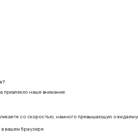
а?
а привлекло наше внимание.
 кликаете со скоростью, намного превышающую ожидаему
t в вашем браузере