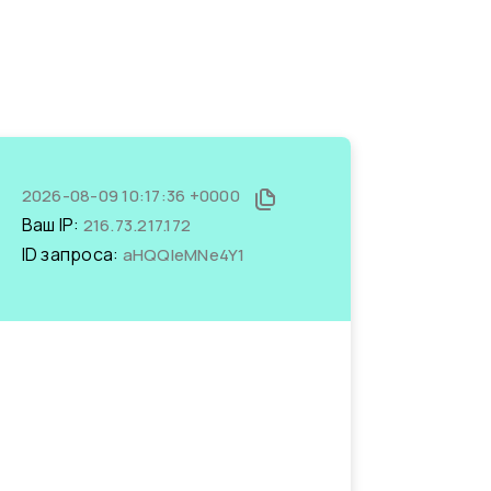
2026-08-09 10:17:36 +0000
Ваш IP:
216.73.217.172
ID запроса:
aHQQIeMNe4Y1