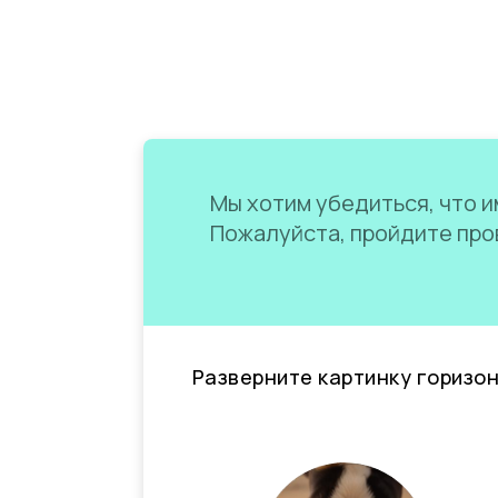
Мы хотим убедиться, что им
Пожалуйста, пройдите пров
Разверните картинку горизо