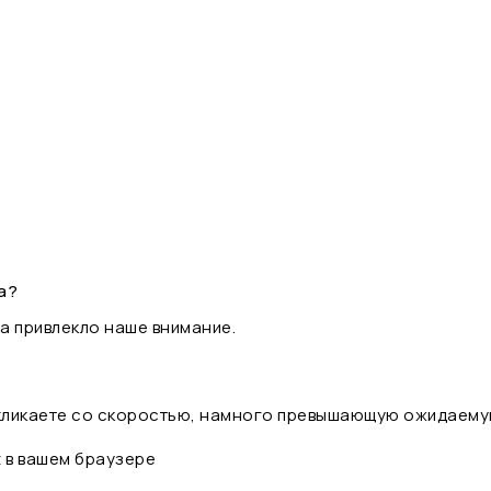
а?
а привлекло наше внимание.
 кликаете со скоростью, намного превышающую ожидаему
t в вашем браузере