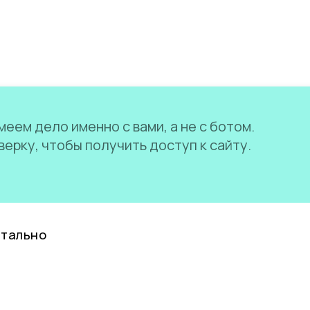
еем дело именно с вами, а не с ботом.
ерку, чтобы получить доступ к сайту.
нтально