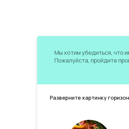
Мы хотим убедиться, что им
Пожалуйста, пройдите пров
Разверните картинку горизо