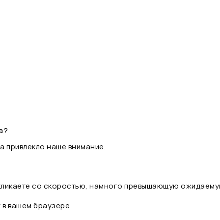
а?
а привлекло наше внимание.
 кликаете со скоростью, намного превышающую ожидаему
t в вашем браузере