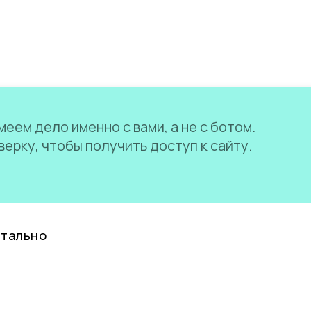
еем дело именно с вами, а не с ботом.
ерку, чтобы получить доступ к сайту.
нтально