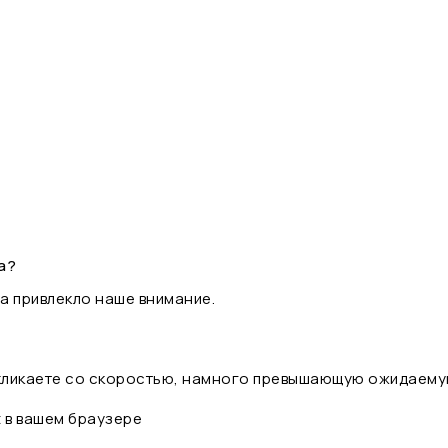
а?
а привлекло наше внимание.
 кликаете со скоростью, намного превышающую ожидаему
t в вашем браузере