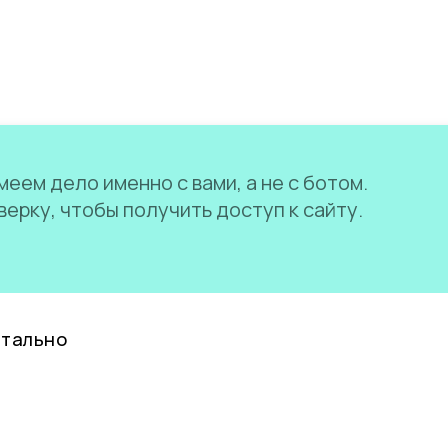
еем дело именно с вами, а не с ботом.
ерку, чтобы получить доступ к сайту.
нтально