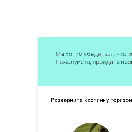
Мы хотим убедиться, что им
Пожалуйста, пройдите пров
Разверните картинку горизо