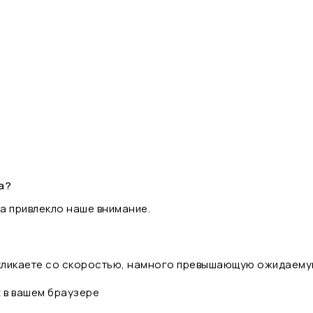
а?
а привлекло наше внимание.
 кликаете со скоростью, намного превышающую ожидаему
t в вашем браузере