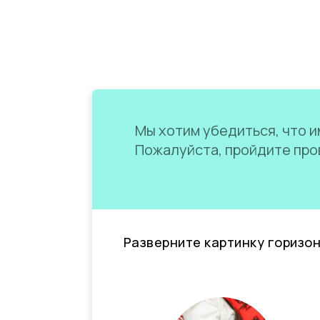
Мы хотим убедиться, что им
Пожалуйста, пройдите пров
Разверните картинку горизо