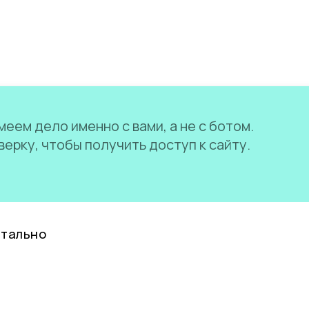
еем дело именно с вами, а не с ботом.
ерку, чтобы получить доступ к сайту.
нтально