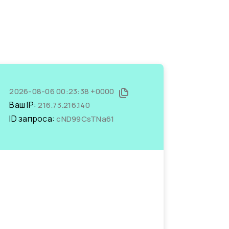
2026-08-06 00:23:38 +0000
Ваш IP:
216.73.216.140
ID запроса:
cND99CsTNa61