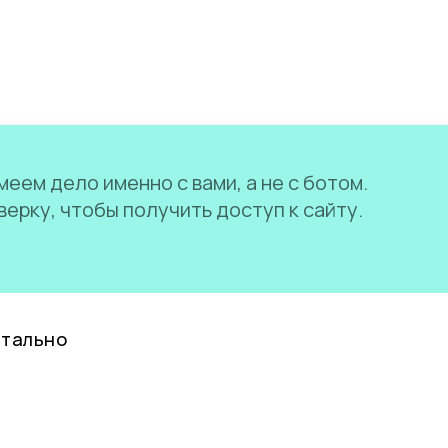
еем дело именно с вами, а не с ботом.
ерку, чтобы получить доступ к сайту.
нтально