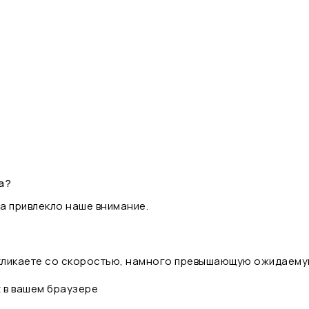
а?
а привлекло наше внимание.
 кликаете со скоростью, намного превышающую ожидаему
t в вашем браузере