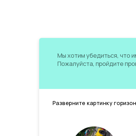
Мы хотим убедиться, что им
Пожалуйста, пройдите пров
Разверните картинку горизо