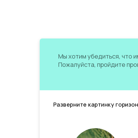
Мы хотим убедиться, что им
Пожалуйста, пройдите пров
Разверните картинку горизо