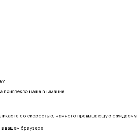
а?
а привлекло наше внимание.
 кликаете со скоростью, намного превышающую ожидаему
t в вашем браузере