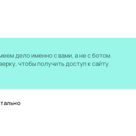
еем дело именно с вами, а не с ботом.
ерку, чтобы получить доступ к сайту.
нтально