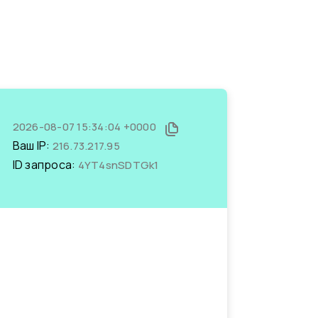
2026-08-07 15:34:04 +0000
Ваш IP:
216.73.217.95
ID запроса:
4YT4snSDTGk1