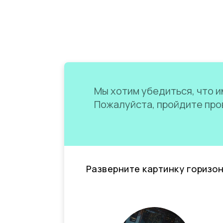
Мы хотим убедиться, что им
Пожалуйста, пройдите пров
Разверните картинку горизо