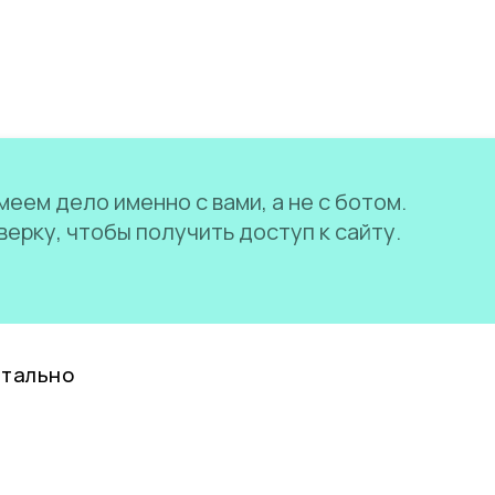
еем дело именно с вами, а не с ботом.
ерку, чтобы получить доступ к сайту.
нтально