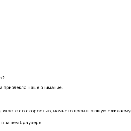
а?
а привлекло наше внимание.
 кликаете со скоростью, намного превышающую ожидаему
t в вашем браузере