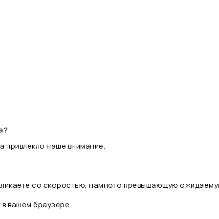
а?
а привлекло наше внимание.
 кликаете со скоростью, намного превышающую ожидаему
t в вашем браузере