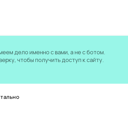
еем дело именно с вами, а не с ботом.
ерку, чтобы получить доступ к сайту.
нтально