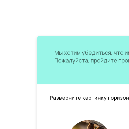
Мы хотим убедиться, что им
Пожалуйста, пройдите пров
Разверните картинку горизо