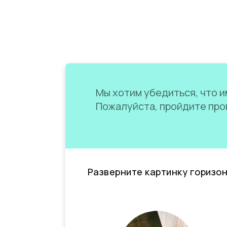
Мы хотим убедиться, что им
Пожалуйста, пройдите пров
Разверните картинку горизо