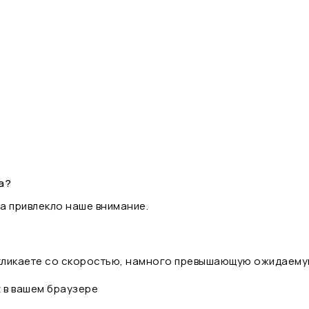
а?
а привлекло наше внимание.
 кликаете со скоростью, намного превышающую ожидаему
t в вашем браузере