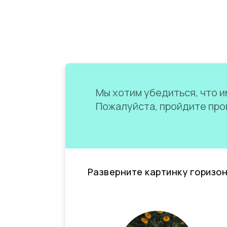
Мы хотим убедиться, что им
Пожалуйста, пройдите пров
Разверните картинку горизо