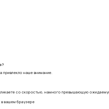
а?
а привлекло наше внимание.
 кликаете со скоростью, намного превышающую ожидаему
t в вашем браузере