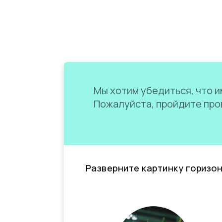
Мы хотим убедиться, что им
Пожалуйста, пройдите пров
Разверните картинку горизо