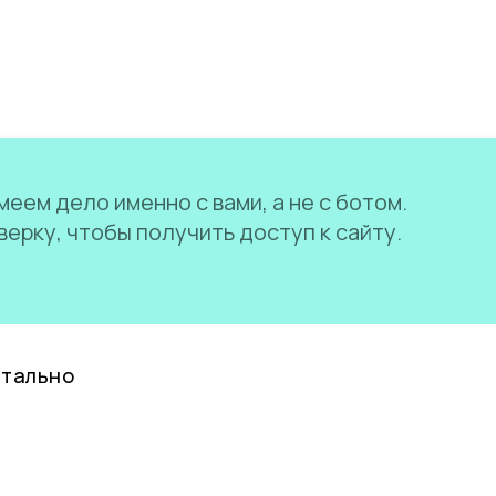
еем дело именно с вами, а не с ботом.
ерку, чтобы получить доступ к сайту.
нтально