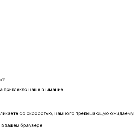
а?
а привлекло наше внимание.
 кликаете со скоростью, намного превышающую ожидаему
t в вашем браузере