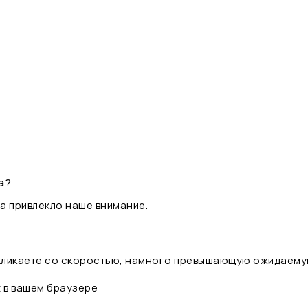
а?
а привлекло наше внимание.
 кликаете со скоростью, намного превышающую ожидаему
t в вашем браузере