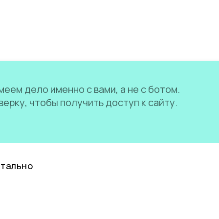
еем дело именно с вами, а не с ботом.
ерку, чтобы получить доступ к сайту.
нтально