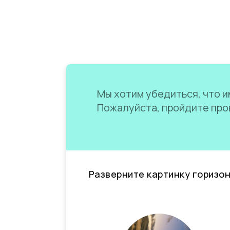
Мы хотим убедиться, что им
Пожалуйста, пройдите пров
Разверните картинку горизо