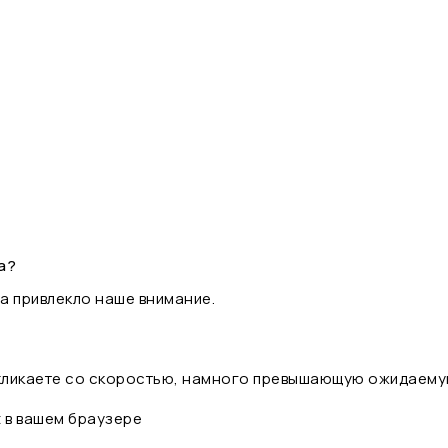
а?
а привлекло наше внимание.
 кликаете со скоростью, намного превышающую ожидаему
t в вашем браузере