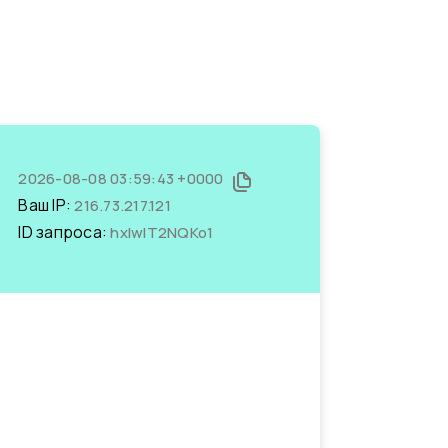
2026-08-08 03:59:43 +0000
Ваш IP:
216.73.217.121
ID запроса:
hxIwIT2NQKo1