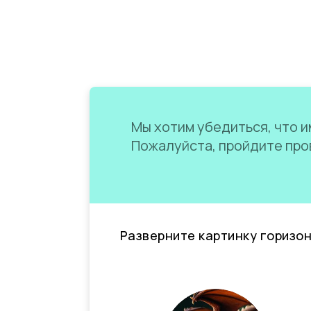
Мы хотим убедиться, что им
Пожалуйста, пройдите пров
Разверните картинку горизо