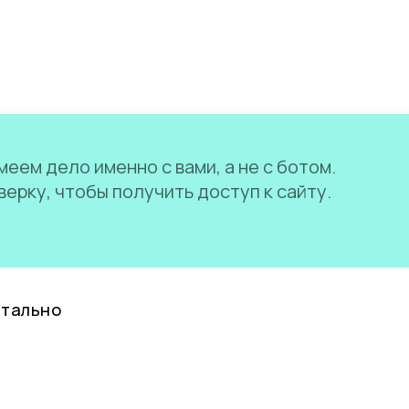
еем дело именно с вами, а не с ботом.
ерку, чтобы получить доступ к сайту.
нтально