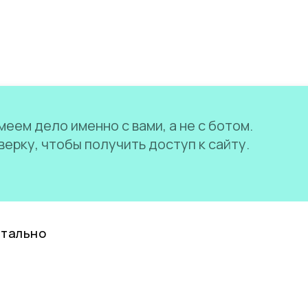
еем дело именно с вами, а не с ботом.
ерку, чтобы получить доступ к сайту.
нтально