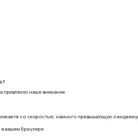
а?
а привлекло наше внимание.
 кликаете со скоростью, намного превышающую ожидаему
t в вашем браузере