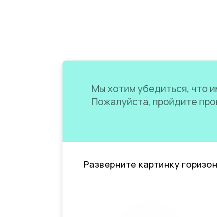
Мы хотим убедиться, что им
Пожалуйста, пройдите пров
Разверните картинку горизо