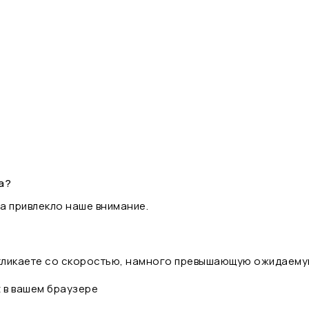
а?
а привлекло наше внимание.
 кликаете со скоростью, намного превышающую ожидаему
t в вашем браузере