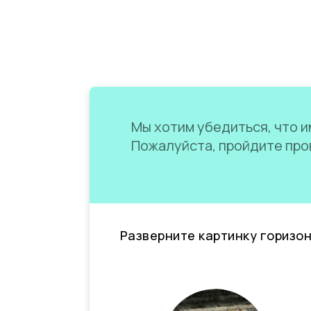
Мы хотим убедиться, что им
Пожалуйста, пройдите пров
Разверните картинку горизо