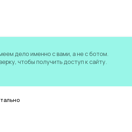
еем дело именно с вами, а не с ботом.
ерку, чтобы получить доступ к сайту.
нтально