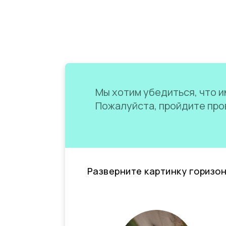
Мы хотим убедиться, что им
Пожалуйста, пройдите пров
Разверните картинку горизо