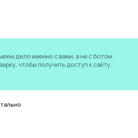
еем дело именно с вами, а не с ботом.
ерку, чтобы получить доступ к сайту.
нтально