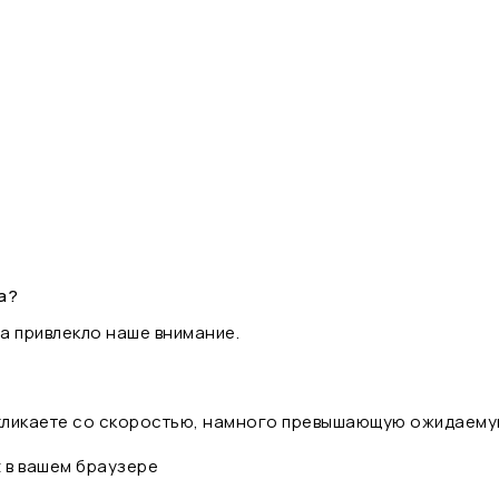
а?
а привлекло наше внимание.
 кликаете со скоростью, намного превышающую ожидаему
t в вашем браузере