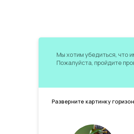
Мы хотим убедиться, что им
Пожалуйста, пройдите пров
Разверните картинку горизо