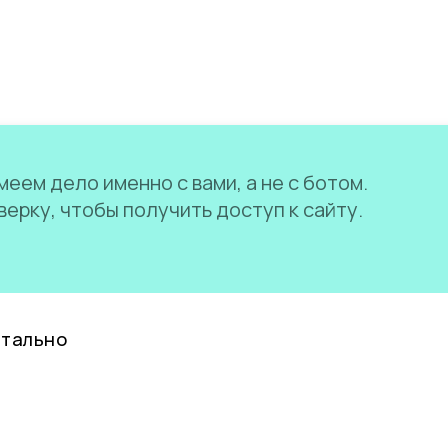
еем дело именно с вами, а не с ботом.
ерку, чтобы получить доступ к сайту.
нтально