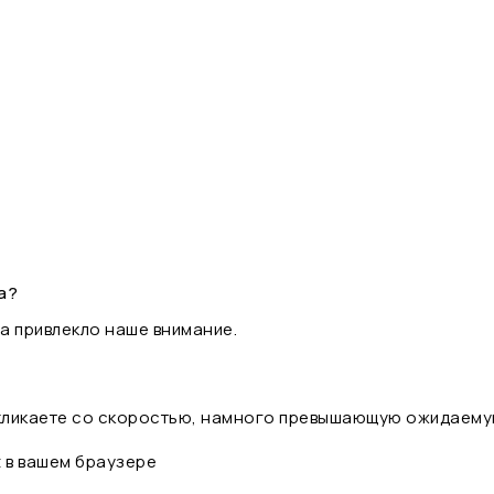
а?
а привлекло наше внимание.
 кликаете со скоростью, намного превышающую ожидаему
t в вашем браузере