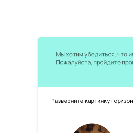
Мы хотим убедиться, что им
Пожалуйста, пройдите пров
Разверните картинку горизо