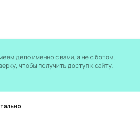
еем дело именно с вами, а не с ботом.
ерку, чтобы получить доступ к сайту.
нтально