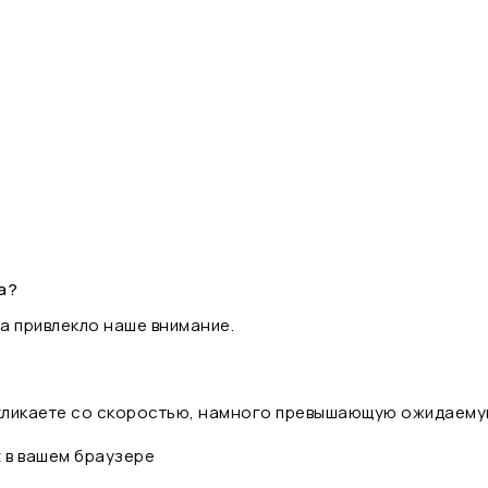
а?
а привлекло наше внимание.
 кликаете со скоростью, намного превышающую ожидаему
t в вашем браузере