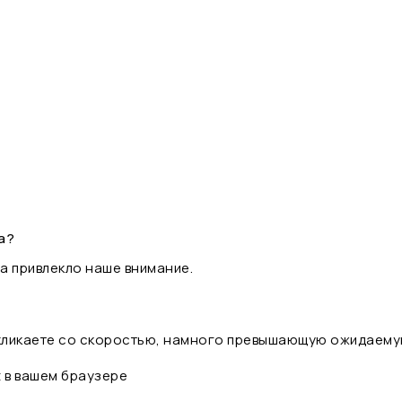
а?
а привлекло наше внимание.
 кликаете со скоростью, намного превышающую ожидаему
t в вашем браузере