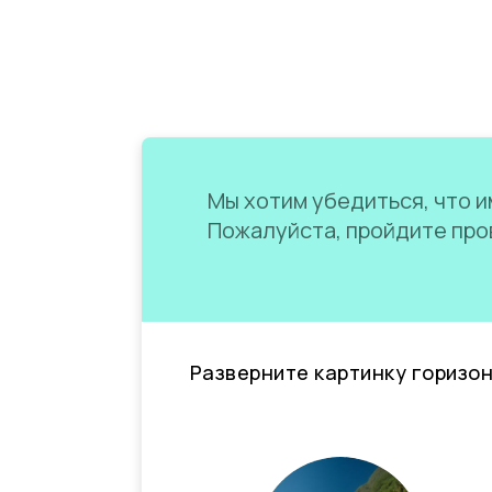
Мы хотим убедиться, что им
Пожалуйста, пройдите пров
Разверните картинку горизо