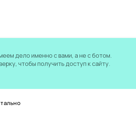
еем дело именно с вами, а не с ботом.
ерку, чтобы получить доступ к сайту.
нтально