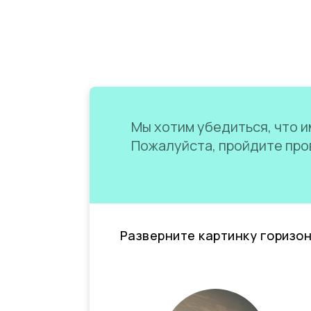
Мы хотим убедиться, что им
Пожалуйста, пройдите пров
Разверните картинку горизо