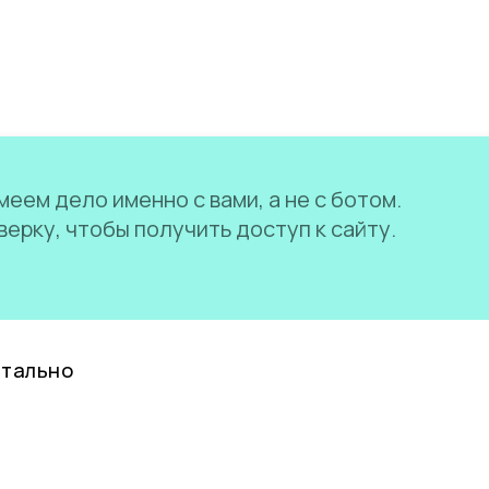
еем дело именно с вами, а не с ботом.
ерку, чтобы получить доступ к сайту.
нтально