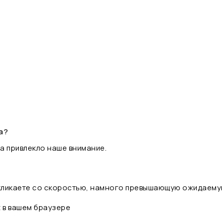
а?
а привлекло наше внимание.
 кликаете со скоростью, намного превышающую ожидаему
t в вашем браузере