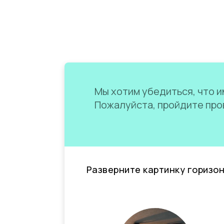
Мы хотим убедиться, что им
Пожалуйста, пройдите пров
Разверните картинку горизо