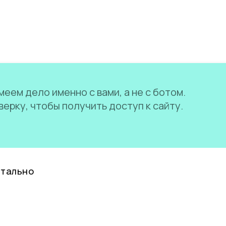
еем дело именно с вами, а не с ботом.
ерку, чтобы получить доступ к сайту.
нтально