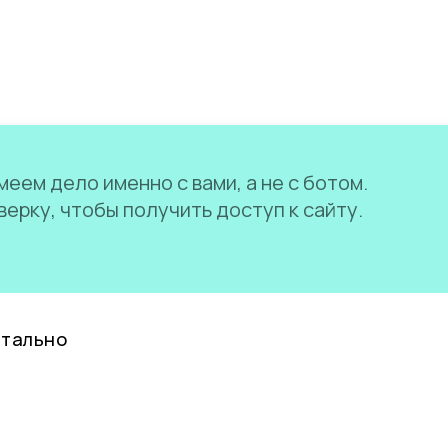
еем дело именно с вами, а не с ботом.
ерку, чтобы получить доступ к сайту.
нтально