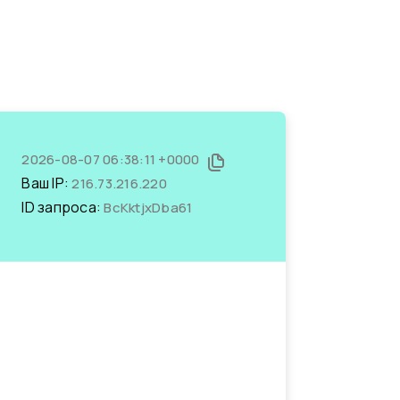
2026-08-07 06:38:11 +0000
Ваш IP:
216.73.216.220
ID запроса:
BcKktjxDba61