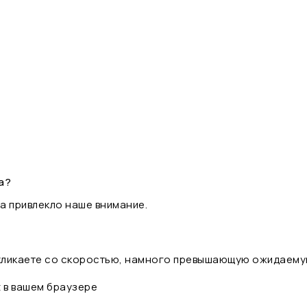
а?
а привлекло наше внимание.
 кликаете со скоростью, намного превышающую ожидаему
t в вашем браузере