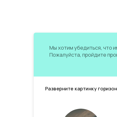
Мы хотим убедиться, что им
Пожалуйста, пройдите пров
Разверните картинку горизо