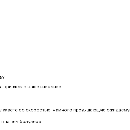
а?
а привлекло наше внимание.
 кликаете со скоростью, намного превышающую ожидаему
t в вашем браузере