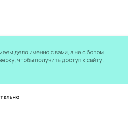
еем дело именно с вами, а не с ботом.
ерку, чтобы получить доступ к сайту.
нтально