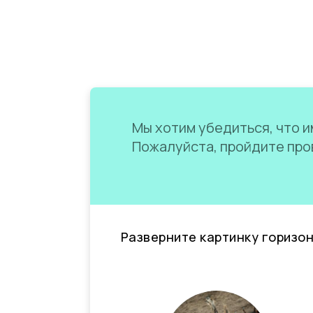
Мы хотим убедиться, что им
Пожалуйста, пройдите пров
Разверните картинку горизо