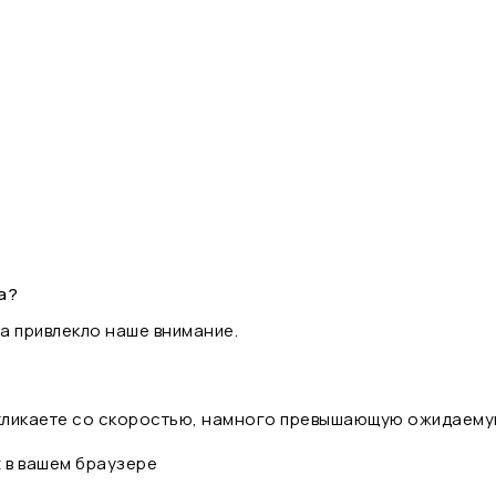
а?
а привлекло наше внимание.
 кликаете со скоростью, намного превышающую ожидаему
t в вашем браузере