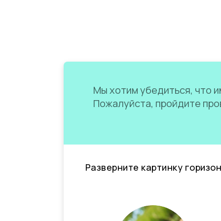
Мы хотим убедиться, что им
Пожалуйста, пройдите пров
Разверните картинку горизо