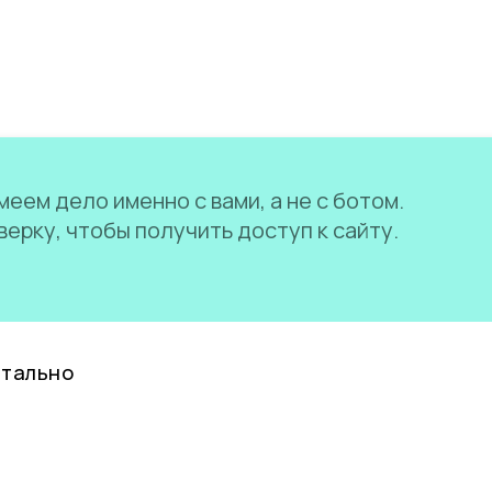
еем дело именно с вами, а не с ботом.
ерку, чтобы получить доступ к сайту.
нтально