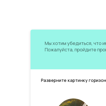
Мы хотим убедиться, что им
Пожалуйста, пройдите пров
Разверните картинку горизо