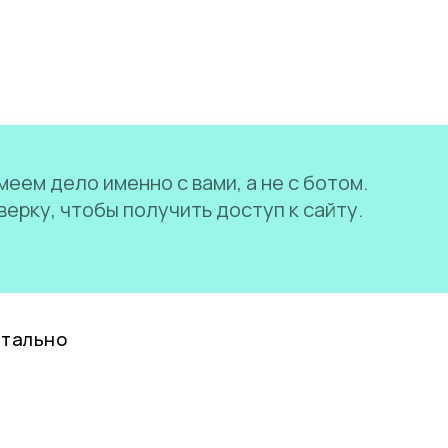
еем дело именно с вами, а не с ботом.
ерку, чтобы получить доступ к сайту.
нтально