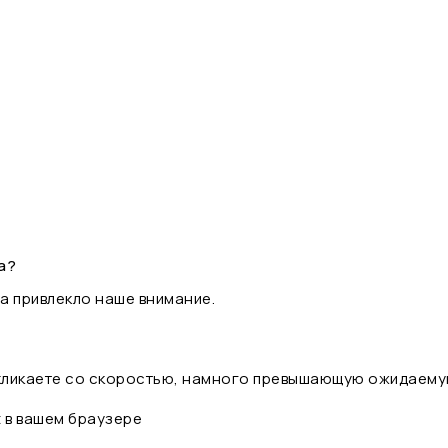
а?
а привлекло наше внимание.
 кликаете со скоростью, намного превышающую ожидаему
t в вашем браузере