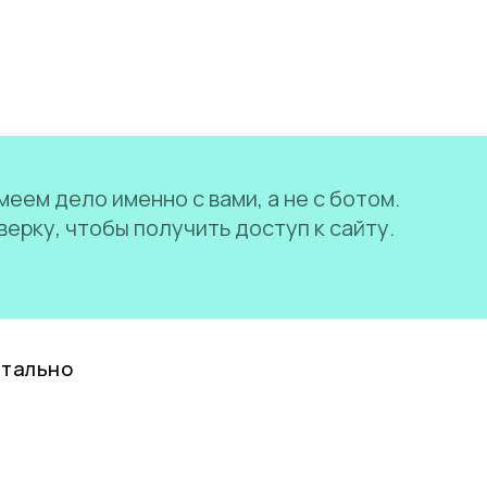
еем дело именно с вами, а не с ботом.
ерку, чтобы получить доступ к сайту.
нтально