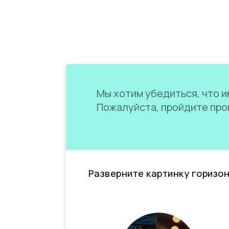
Мы хотим убедиться, что им
Пожалуйста, пройдите пров
Разверните картинку горизо