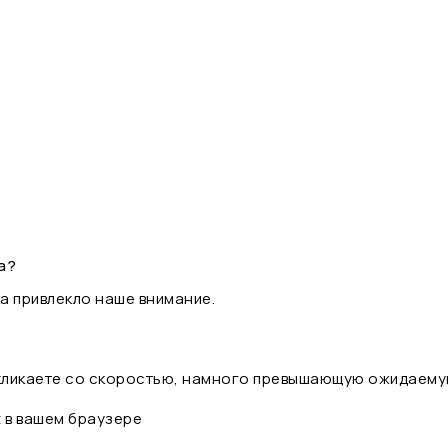
а?
а привлекло наше внимание.
 кликаете со скоростью, намного превышающую ожидаему
t в вашем браузере