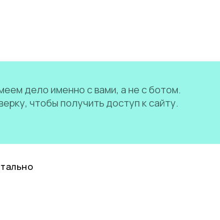
еем дело именно с вами, а не с ботом.
ерку, чтобы получить доступ к сайту.
нтально