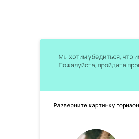
Мы хотим убедиться, что им
Пожалуйста, пройдите пров
Разверните картинку горизо