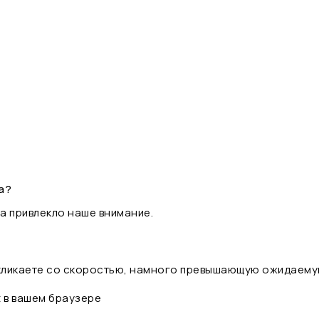
а?
а привлекло наше внимание.
 кликаете со скоростью, намного превышающую ожидаему
t в вашем браузере