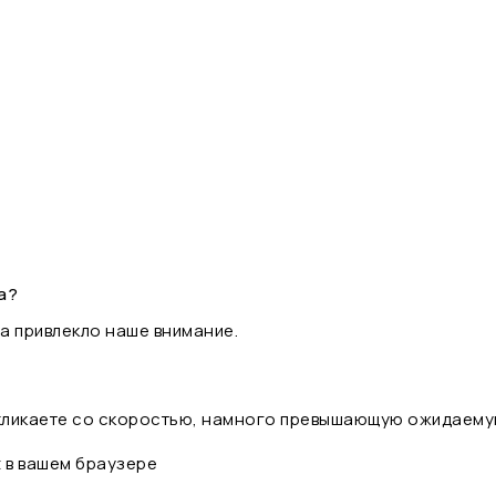
а?
а привлекло наше внимание.
 кликаете со скоростью, намного превышающую ожидаему
t в вашем браузере