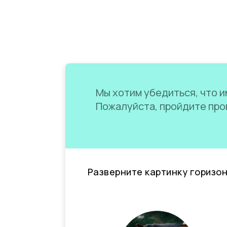
Мы хотим убедиться, что им
Пожалуйста, пройдите пров
Разверните картинку горизо