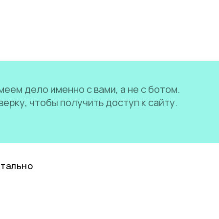
еем дело именно с вами, а не с ботом.
ерку, чтобы получить доступ к сайту.
нтально