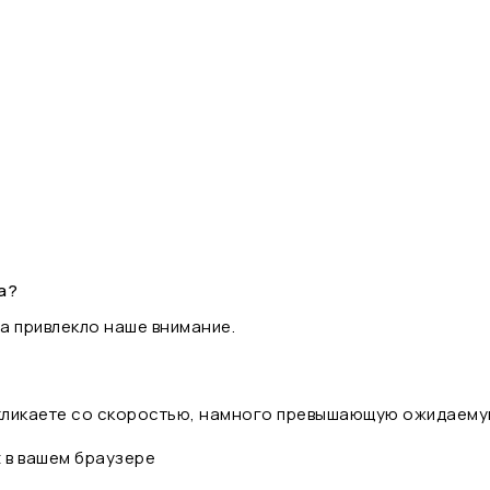
а?
а привлекло наше внимание.
 кликаете со скоростью, намного превышающую ожидаему
t в вашем браузере