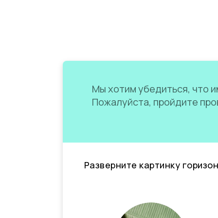
Мы хотим убедиться, что им
Пожалуйста, пройдите пров
Разверните картинку горизо