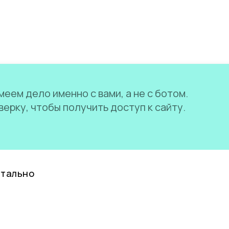
еем дело именно с вами, а не с ботом.
ерку, чтобы получить доступ к сайту.
нтально