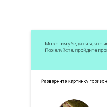
Мы хотим убедиться, что им
Пожалуйста, пройдите пров
Разверните картинку горизо