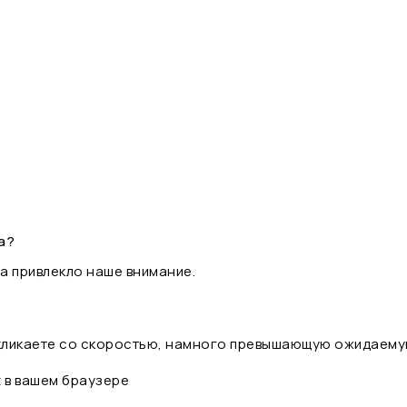
а?
а привлекло наше внимание.
 кликаете со скоростью, намного превышающую ожидаему
t в вашем браузере