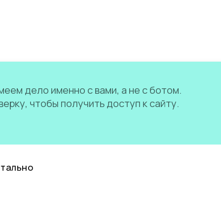
еем дело именно с вами, а не с ботом.
ерку, чтобы получить доступ к сайту.
нтально