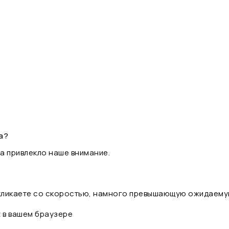
а?
а привлекло наше внимание.
 кликаете со скоростью, намного превышающую ожидаему
t в вашем браузере