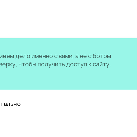
еем дело именно с вами, а не с ботом.
ерку, чтобы получить доступ к сайту.
нтально