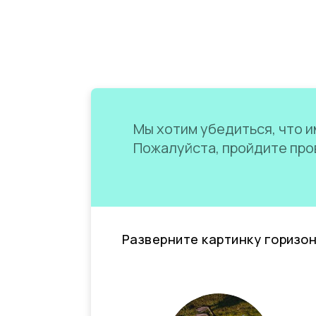
Мы хотим убедиться, что им
Пожалуйста, пройдите пров
Разверните картинку горизо