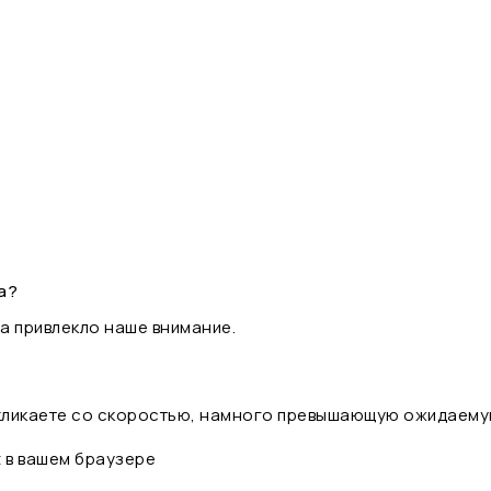
а?
а привлекло наше внимание.
 кликаете со скоростью, намного превышающую ожидаему
t в вашем браузере