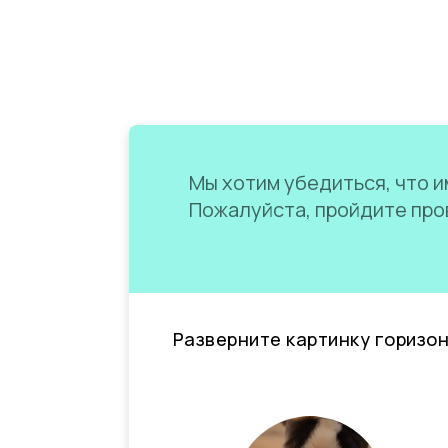
Мы хотим убедиться, что им
Пожалуйста, пройдите пров
Разверните картинку горизо