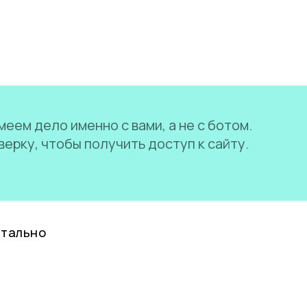
еем дело именно с вами, а не с ботом.
ерку, чтобы получить доступ к сайту.
нтально