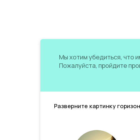
Мы хотим убедиться, что им
Пожалуйста, пройдите пров
Разверните картинку горизо