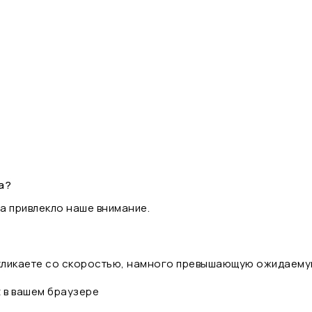
а?
а привлекло наше внимание.
 кликаете со скоростью, намного превышающую ожидаему
t в вашем браузере