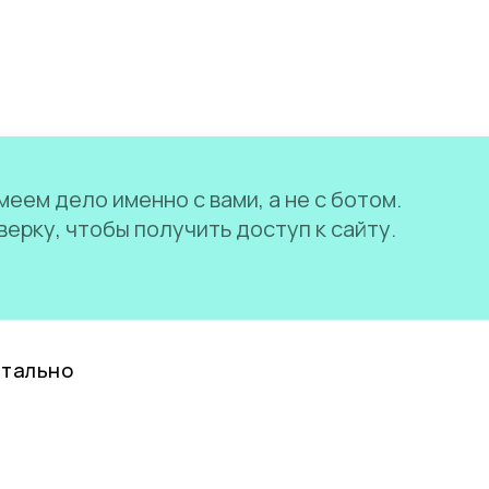
еем дело именно с вами, а не с ботом.
ерку, чтобы получить доступ к сайту.
нтально