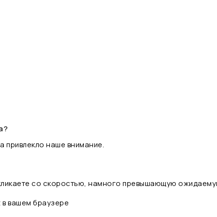
а?
а привлекло наше внимание.
 кликаете со скоростью, намного превышающую ожидаему
t в вашем браузере