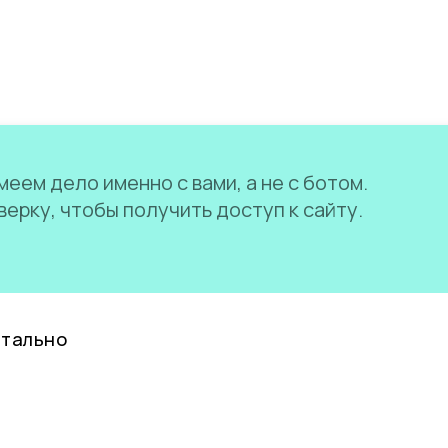
еем дело именно с вами, а не с ботом.
ерку, чтобы получить доступ к сайту.
нтально