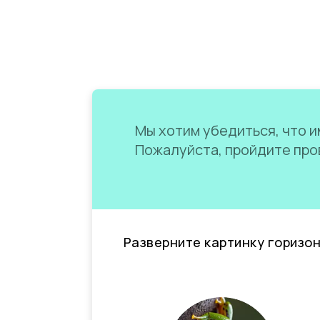
Мы хотим убедиться, что им
Пожалуйста, пройдите пров
Разверните картинку горизо