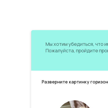
Мы хотим убедиться, что им
Пожалуйста, пройдите пров
Разверните картинку горизо