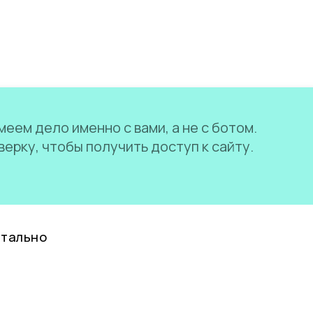
еем дело именно с вами, а не с ботом.
ерку, чтобы получить доступ к сайту.
нтально