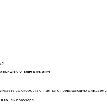
а?
а привлекло наше внимание.
 кликаете со скоростью, намного превышающую ожидаему
t в вашем браузере