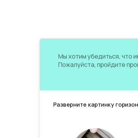
Мы хотим убедиться, что им
Пожалуйста, пройдите пров
Разверните картинку горизо