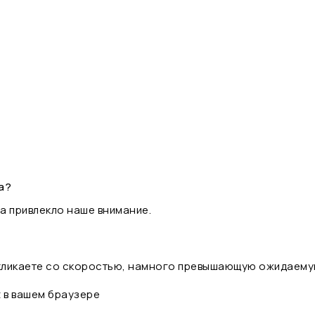
а?
а привлекло наше внимание.
 кликаете со скоростью, намного превышающую ожидаему
t в вашем браузере