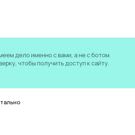
еем дело именно с вами, а не с ботом.
ерку, чтобы получить доступ к сайту.
нтально